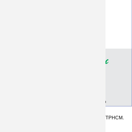
Hình thức thanh toán
Quy định đổi hàng
Hướng dẫn sử dụng quần áo
Đại lý khách sỉ
Chính Sách Bảo Mật
Giới thiệu
Địa chỉ Xưởng
Thông tin tài khoản ngân hàng
Bảng giá in, may áo đồng phục, nhóm, lớp
126 Đường ĐHT 42, P. Tân Hưng Thuận Q12 TPHCM.
(Xưởng 1)