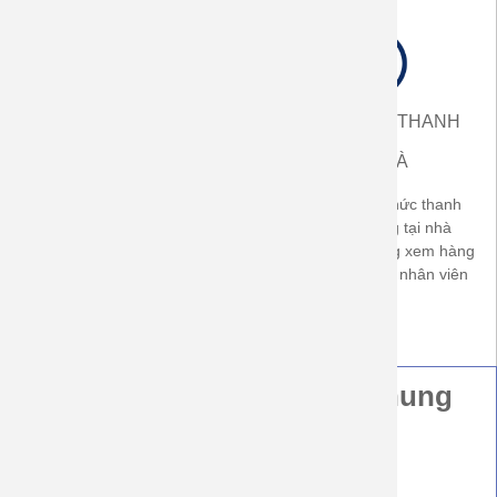
ĐƯỢC XEM HÀNG
NHẬN HÀNG THANH
ĐỔI HÀNG
TOÁN
TẠI NHÀ
Được xem hàng trước khi
Có áp dụng hình thức thanh
nhận, được đổi size nếu
toán khi nhận hàng tại nhà
không vừa. Được trả hàng nếu
(COD). khách hàng xem hàng
không đúng cam kết về chất
thanh toán tiền với nhân viên
lượng sản phẩm
bưu cục
Hướng Dẫn Thông Tin Chung
Hình thức đặt hàng
Hình thức gửi hàng và thời gian giao hàng