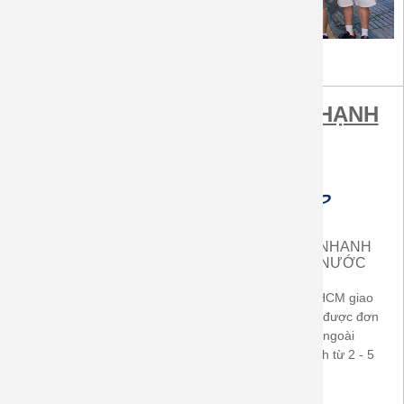
MUA SẮM TẠI ÁO GIA ĐÌNH HẠNH
PHÚC ĐƯỢC LỢI ÍCH
MIỄN PHÍ VẬN CHUYỂN
GIAO HÀNG NHANH
TRONG CẢ NƯỚC
TRONG CẢ NƯỚC
Áp dụng cho hóa đơn từ
Khách hàng ở TP.HCM giao
500.000đ (TP-HCM) -
ngay sau khi nhận được đơn
700.000đ ở các tỉnh thành
hàng. Khách hàng ngoài
trong cả nước
TP.HCM giao nhanh từ 2 - 5
ngày làm việc