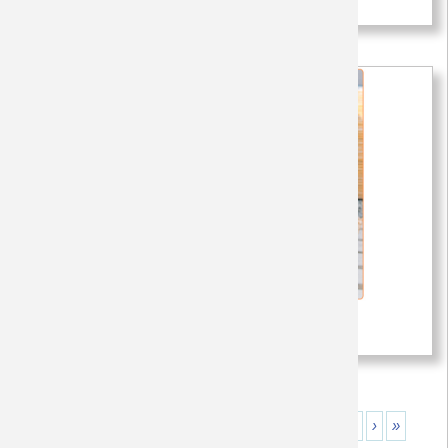
720,000 VNĐ
Áo Váy Gia Đình X5050
820,000 VNĐ
«
‹
3
4
5
6
7
8
9
10
11
12
13
›
»