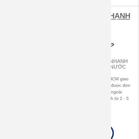
MUA SẮM TẠI ÁO GIA ĐÌNH HẠNH
PHÚC ĐƯỢC LỢI ÍCH
MIỄN PHÍ VẬN CHUYỂN
GIAO HÀNG NHANH
TRONG CẢ NƯỚC
TRONG CẢ NƯỚC
Áp dụng cho hóa đơn từ
Khách hàng ở TP.HCM giao
500.000đ (TP-HCM) -
ngay sau khi nhận được đơn
700.000đ ở các tỉnh thành
hàng. Khách hàng ngoài
trong cả nước
TP.HCM giao nhanh từ 2 - 5
ngày làm việc