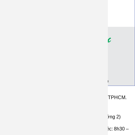
Đại lý khách sỉ
Chính Sách Bảo Mật
Giới thiệu
Địa chỉ Xưởng
Thông tin tài khoản ngân hàng
Bảng giá in, may áo đồng phục, nhóm, lớp
126 Đường ĐHT 42, P. Tân Hưng Thuận Q12 TPHCM.
(Xưởng 1)
Ấp Voi, An Thạnh, Bến Cầu, Tây Ninh. (xưởng 2)
Hotline 1: 0933009209 (Zalo) Thời gian làm việc: 8h30 –