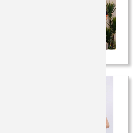
Áo đồng phục công ty màu đen 3
150,000 VNĐ