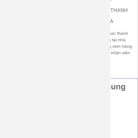
ĐƯỢC XEM HÀNG
NHẬN HÀNG THANH
ĐỔI HÀNG
TOÁN
TẠI NHÀ
Được xem hàng trước khi
Có áp dụng hình thức thanh
nhận, được đổi size nếu
toán khi nhận hàng tại nhà
không vừa. Được trả hàng nếu
(COD). khách hàng xem hàng
không đúng cam kết về chất
thanh toán tiền với nhân viên
lượng sản phẩm
bưu cục
Hướng Dẫn Thông Tin Chung
Hình thức đặt hàng
Hình thức gửi hàng và thời gian giao hàng
Hình thức thanh toán
Quy định đổi hàng
Hướng dẫn sử dụng quần áo