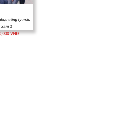
phục công ty màu
xám 1
0,000 VNĐ