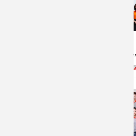
Áo Gia Đình cổ tròn KM
Áo Gia Đình Lễ Tết, Noel
Áo Gia Đình Lể Tết 2026
Áo Gia Đình Noel 2026
Áo đồng 
Áo Gia Đình Đi Biển
Quần áo đồng phục đi biển
15
ÁO GIA ĐÌNH CÓ CỔ (TRỤ)
Áo Gia Đình có cổ Vải Cá Sấu
Áo Gia Đình Cổ Bẻ cotton
ÁO GIA ĐÌNH MÙA ĐÔNG
Áo Gia Đình Tay Dài Thu