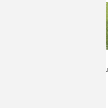
MUA SẮ
MIỄN PHÍ VẬN CHUYỂN
TRONG CẢ NƯỚC