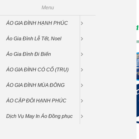
Menu
ÁO GIA Đ
Áo Gia Đìn
Áo Gia 
ÁO GIA ĐÌNH HẠNH PHÚC
Áo Váy Gia Đình
Áo Gia Đình Lể 
Quần áo đồng ph
Áo Gia Đình có 
Áo Gia Đình Tay
Áo Cặp Đôi Cổ T
Đồng Phục Công
Áo Gia Đình Lễ Tết, Noel
Bộ Quần Áo Gia
Áo Gia Đình Noe
Áo Gia Đình Cổ 
Bộ Quần Áo Thu
Áo Cặp Đôi Có 
Áo Gia Đình Đi Biển
Áo Gia Đình Kiể
Áo Hoodie tay dà
Áo Đôi Tay Dài 
ÁO GIA ĐÌNH CÓ CỔ (TRỤ)
Áo Gia Đình cổ 
ÁO GIA ĐÌNH MÙA ĐÔNG
ÁO CẶP ĐÔI HẠNH PHÚC
Dịch Vụ May In Áo Đồng phục