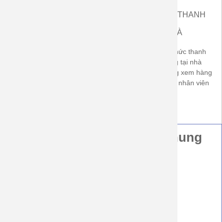
ĐƯỢC XEM HÀNG
NHẬN HÀNG THANH
ĐỔI HÀNG
TOÁN
TẠI NHÀ
Được xem hàng trước khi
Có áp dụng hình thức thanh
nhận, được đổi size nếu
toán khi nhận hàng tại nhà
không vừa. Được trả hàng nếu
(COD). khách hàng xem hàng
không đúng cam kết về chất
thanh toán tiền với nhân viên
lượng sản phẩm
bưu cục
Hướng Dẫn Thông Tin Chung
Hình thức đặt hàng
Hình thức gửi hàng và thời gian giao hàng
Hình thức thanh toán
Quy định đổi hàng
Hướng dẫn sử dụng quần áo