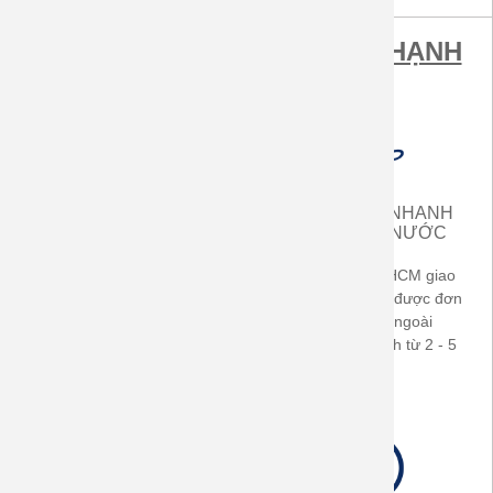
MUA SẮM TẠI ÁO GIA ĐÌNH HẠNH
PHÚC ĐƯỢC LỢI ÍCH
MIỄN PHÍ VẬN CHUYỂN
GIAO HÀNG NHANH
TRONG CẢ NƯỚC
TRONG CẢ NƯỚC
Áp dụng cho hóa đơn từ
Khách hàng ở TP.HCM giao
500.000đ (TP-HCM) -
ngay sau khi nhận được đơn
700.000đ ở các tỉnh thành
hàng. Khách hàng ngoài
trong cả nước
TP.HCM giao nhanh từ 2 - 5
ngày làm việc