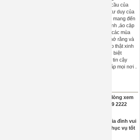
thiết kế theo ý muốn như màu sắc, in hình …Nhu cầu của
từng khách hàng ,áp dụng kinh nghiệm ,kỷ năng ,tư duy của
đội ngũ thiết kế làm việc ,đam mê ,thiết bị hiện đại mang đến
cho khách hàng hàng ngàn mẫu áo đẹp ,áo gia đình ,áo cặp
đôi hạnh phúc yêu thương ,tự tin và hài lòng . Dù các mùa
trong năm thì gia đình hay các bạn cặp đôi hãy nhớ rằng và
chọn cho mình trang phục thật xứng đáng phù hợp thật xinh
xắn, nổi bật ,nồng nàn yêu thương hạnh phúc đặc biệt
nhé.Chúng tôi luôn là người bạn đồng hành đáng tin cậy
,cùng bạn đi hết con đường dài ,dù ở nơi đâu ,khắp mọi nơi .
Sản xuất tại Việt Nam
Quý khách có yêu cầu in khác so với mẫu, vui lòng xem
liên hệ ĐT: (028)6 6709 155-
0933 009 209 - 0399 2222
94 để được tư vấn
Khách hàng có nhu cầu mua hay đặt may áo gia đình vui
lòng liên hệ với chúng tôi để được tư vấn và phục vụ tốt
nhất.