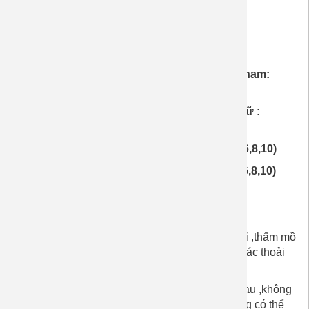
Thông tin chung
Giá Từng Chi Tiết Áo
- Bộ Quần
Áo nam : 280.000 vnđ (Size áo nam:
XS,S,M,L,XL,XXL)
-
Bộ Quần
Áo nữ: 280.000 vnđ (Size áo nữ :
XS,S,M,L,XL)
-
Áo bé trai : 230.000 vnđ (Size bé : 1,2,4,6,8,10)
-
Áo bé gái : 230.000 vnđ (Size bé : 1,2,4,6,8,10)
Màu sắc
: kiểu như hình mẫu
_
Thun cotton cao cấp ,co giãn 4 chiều , mềm mại ,thấm mồ
hôi ,làm cho gia đình ,đôi lứa yêu thương ,cảm giác thoải
mái hạnh phúc .
Chất liệu
: cotton 4 chiều rất đẹp ,không phai màu ,không
xù lông sau thời gian đã mặc qua.Quý Khách hàng có thể