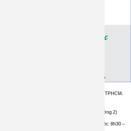
Đại lý khách sỉ
Chính Sách Bảo Mật
Giới thiệu
Địa chỉ Xưởng
Thông tin tài khoản ngân hàng
Bảng giá in, may áo đồng phục, nhóm, lớp
126 Đường ĐHT 42, P. Tân Hưng Thuận Q12 TPHCM.
(Xưởng 1)
Ấp Voi, An Thạnh, Bến Cầu, Tây Ninh. (xưởng 2)
Hotline 1: 0933009209 (Zalo) Thời gian làm việc: 8h30 –
22h00