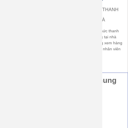
ĐƯỢC XEM HÀNG
NHẬN HÀNG THANH
ĐỔI HÀNG
TOÁN
TẠI NHÀ
Được xem hàng trước khi
Có áp dụng hình thức thanh
nhận, được đổi size nếu
toán khi nhận hàng tại nhà
không vừa. Được trả hàng nếu
(COD). khách hàng xem hàng
không đúng cam kết về chất
thanh toán tiền với nhân viên
lượng sản phẩm
bưu cục
Hướng Dẫn Thông Tin Chung
Hình thức đặt hàng
Hình thức gửi hàng và thời gian giao hàng
Hình thức thanh toán
Quy định đổi hàng
Hướng dẫn sử dụng quần áo