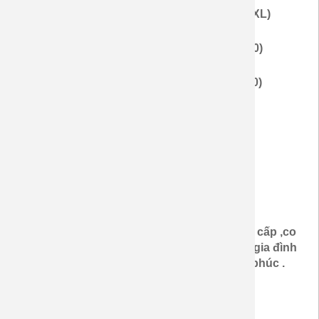
-
Áo nữ: 280.000 vnđ (Size áo nữ : XS,S,M,L,XL)
-
Áo bé trai : 160.000 vnđ (Size bé : 1,2,4,6,8,10)
- Áo bé gái : 160.000 vnđ (Size bé : 1,2,4,6,8,10)
- Màu sắc: Kiểu như mẫu
- Chất liệu : thun da cá cotton 100% 4 chiều
- Kiểu dáng : nam form rộng, nữ chít eo
- Độ dày : vừa
- Độ mềm mịn co giãn : Thun da cá cotton cao cấp ,co
giãn 4 chiều , mềm mại ,thấm mồ hôi ,làm cho gia đình
,đôi lứa yêu thương ,cảm giác thoải mái hạnh phúc .
- Sản xuất tại Việt Nam