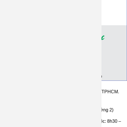
Đại lý khách sỉ
Chính Sách Bảo Mật
Giới thiệu
Địa chỉ Xưởng
Thông tin tài khoản ngân hàng
Bảng giá in, may áo đồng phục, nhóm, lớp
126 Đường ĐHT 42, P. Tân Hưng Thuận Q12 TPHCM.
(Xưởng 1)
Ấp Voi, An Thạnh, Bến Cầu, Tây Ninh. (xưởng 2)
Hotline 1: 0933009209 (Zalo) Thời gian làm việc: 8h30 –