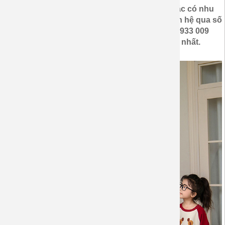
-Quý khách có yêu cầu in khác so với mẫu hoặc có nhu
cầu mua , đặt may áo gia đình vui lòng xem liên hệ qua số
điện thoại tư vấn trực tiếp : (028)6 6709 155- 0933 009
209 - 0399 2222 94 để được hổ trợ phục vụ tốt nhất.