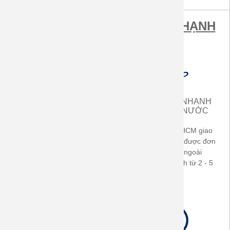
MUA SẮM TẠI ÁO GIA ĐÌNH HẠNH
PHÚC ĐƯỢC LỢI ÍCH
MIỄN PHÍ VẬN CHUYỂN
GIAO HÀNG NHANH
TRONG CẢ NƯỚC
TRONG CẢ NƯỚC
Áp dụng cho hóa đơn từ
Khách hàng ở TP.HCM giao
500.000đ (TP-HCM) -
ngay sau khi nhận được đơn
700.000đ ở các tỉnh thành
hàng. Khách hàng ngoài
trong cả nước
TP.HCM giao nhanh từ 2 - 5
ngày làm việc