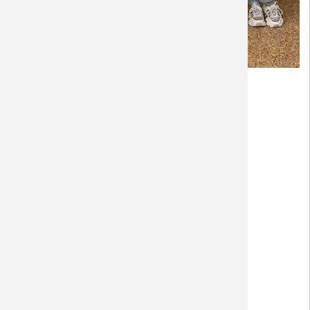
Áo tay dài thu đông
4060
Giá:
880000 VND(4 áo)