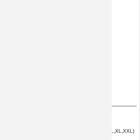
Zalo
Thông tin chung
Giá Từng Chi Tiết
- Áo nam : 280.000 vnđ (Size áo nam: XS,S,M,L,XL,XXL)