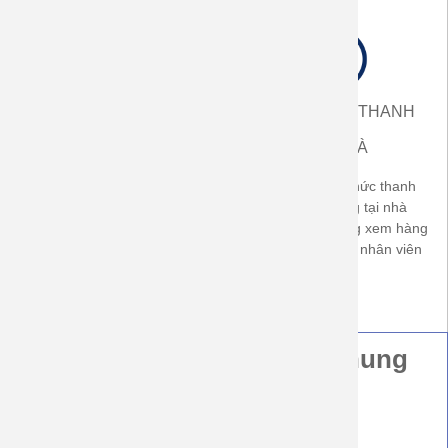
ĐƯỢC XEM HÀNG
NHẬN HÀNG THANH
ĐỔI HÀNG
TOÁN
TẠI NHÀ
Được xem hàng trước khi
Có áp dụng hình thức thanh
nhận, được đổi size nếu
toán khi nhận hàng tại nhà
không vừa. Được trả hàng nếu
(COD). khách hàng xem hàng
không đúng cam kết về chất
thanh toán tiền với nhân viên
lượng sản phẩm
bưu cục
Hướng Dẫn Thông Tin Chung
Hình thức đặt hàng
Hình thức gửi hàng và thời gian giao hàng