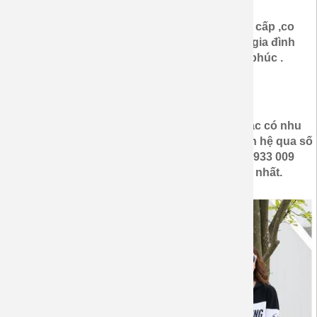
- Độ dày : vừa
- Độ mềm mịn co giãn : Thun cotton da cá cao cấp ,co
giãn 4 chiều , mềm mại ,thấm mồ hôi ,làm cho gia đình
,đôi lứa yêu thương ,cảm giác thoải mái hạnh phúc .
- Sản xuất tại Việt Nam
-Quý khách có yêu cầu in khác so với mẫu hoặc có nhu
cầu mua , đặt may áo gia đình vui lòng xem liên hệ qua số
điện thoại tư vấn trực tiếp : (028)6 6709 155- 0933 009
209 - 0399 2222 94 để được hổ trợ phục vụ tốt nhất.