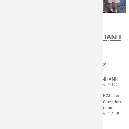
MUA SẮM TẠI ÁO GIA ĐÌNH HẠNH
PHÚC ĐƯỢC LỢI ÍCH
MIỄN PHÍ VẬN CHUYỂN
GIAO HÀNG NHANH
TRONG CẢ NƯỚC
TRONG CẢ NƯỚC
Áp dụng cho hóa đơn từ
Khách hàng ở TP.HCM giao
500.000đ (TP-HCM) -
ngay sau khi nhận được đơn
700.000đ ở các tỉnh thành
hàng. Khách hàng ngoài
trong cả nước
TP.HCM giao nhanh từ 2 - 5
ngày làm việc