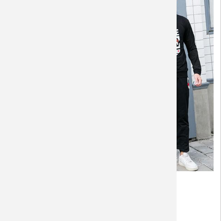
Áo Gia Đình Thu Đông
X1130
Giá:
910,000 VNĐ