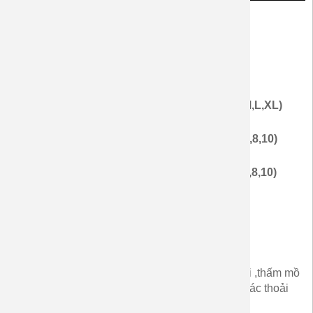
Giá Từng Chi Tiết Áo
-
Áo nam : 270.000 vnđ (Size áo nam:
XS,S,M,L,XL,XXL)
-
Áo nữ: 270.000 vnđ (Size áo nữ : XS,S,M,L,XL)
-
Áo bé trai : 185.000 vnđ (Size bé : 1,2,4,6,8,10)
-
Áo bé gái : 185.000 vnđ (Size bé : 1,2,4,6,8,10)
Màu sắc
: kiểu như hình mẫu
_
Thun cotton cao cấp ,co giãn 4 chiều , mềm mại ,thấm mồ
hôi ,làm cho gia đình ,đôi lứa yêu thương ,cảm giác thoải
mái hạnh phúc .