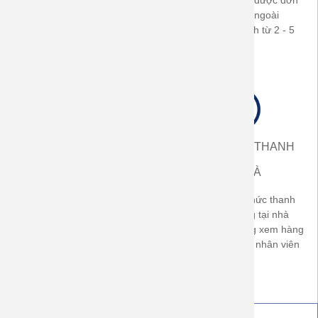
500.000đ (TP-HCM) -
ngay sau khi nhận được đơn
700.000đ ở các tỉnh thành
hàng. Khách hàng ngoài
trong cả nước
TP.HCM giao nhanh từ 2 - 5
ngày làm việc
ĐƯỢC XEM HÀNG
NHẬN HÀNG THANH
ĐỔI HÀNG
TOÁN
TẠI NHÀ
Được xem hàng trước khi
Có áp dụng hình thức thanh
nhận, được đổi size nếu
toán khi nhận hàng tại nhà
không vừa. Được trả hàng nếu
(COD). khách hàng xem hàng
không đúng cam kết về chất
thanh toán tiền với nhân viên
lượng sản phẩm
bưu cục