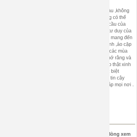
Chất liệu
: cotton 4 chiều rất đẹp ,không phai màu ,không
xù lông sau thời gian đã mặc qua.Quý Khách hàng có thể
thiết kế theo ý muốn như màu sắc, in hình …Nhu cầu của
từng khách hàng ,áp dụng kinh nghiệm ,kỷ năng ,tư duy của
đội ngũ thiết kế làm việc ,đam mê ,thiết bị hiện đại mang đến
cho khách hàng hàng ngàn mẫu áo đẹp ,áo gia đình ,áo cặp
đôi hạnh phúc yêu thương ,tự tin và hài lòng . Dù các mùa
trong năm thì gia đình hay các bạn cặp đôi hãy nhớ rằng và
chọn cho mình trang phục thật xứng đáng phù hợp thật xinh
xắn, nổi bật ,nồng nàn yêu thương hạnh phúc đặc biệt
nhé.Chúng tôi luôn là người bạn đồng hành đáng tin cậy
,cùng bạn đi hết con đường dài ,dù ở nơi đâu ,khắp mọi nơi .
Sản xuất tại Việt Nam
Quý khách có yêu cầu in khác so với mẫu, vui lòng xem