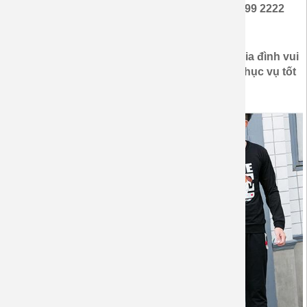
liên hệ ĐT: (028)6 6709 155-
0933 009 209 - 01699 2222
94 để được tư vấn
Khách hàng có nhu cầu mua hay đặt may áo gia đình vui
lòng liên hệ với chúng tôi để được tư vấn và phục vụ tốt
nhất.