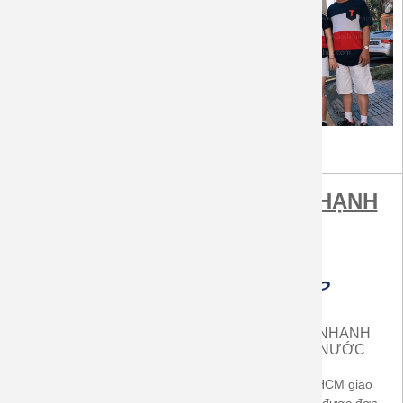
MUA SẮM TẠI ÁO GIA ĐÌNH HẠNH
PHÚC ĐƯỢC LỢI ÍCH
MIỄN PHÍ VẬN CHUYỂN
GIAO HÀNG NHANH
TRONG CẢ NƯỚC
TRONG CẢ NƯỚC
Áp dụng cho hóa đơn từ
Khách hàng ở TP.HCM giao